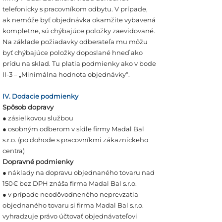
telefonicky s pracovníkom odbytu. V prípade,
ak nemôže byť objednávka okamžite vybavená
kompletne, sú chýbajúce položky zaevidované.
Na základe požiadavky odberateľa mu môžu
byť chýbajúce položky doposlané hneď ako
prídu na sklad. Tu platia podmienky ako v bode
II-3 – „Minimálna hodnota objednávky“.
IV. Dodacie podmienky
Spôsob dopravy
● zásielkovou službou
● osobným odberom v sídle firmy Madal Bal
s.r.o. (po dohode s pracovníkmi zákazníckeho
centra)
Dopravné podmienky
● náklady na dopravu objednaného tovaru nad
150€ bez DPH znáša firma Madal Bal s.r.o.
● v prípade neodôvodneného neprevzatia
objednaného tovaru si firma Madal Bal s.r.o.
vyhradzuje právo účtovať objednávateľovi