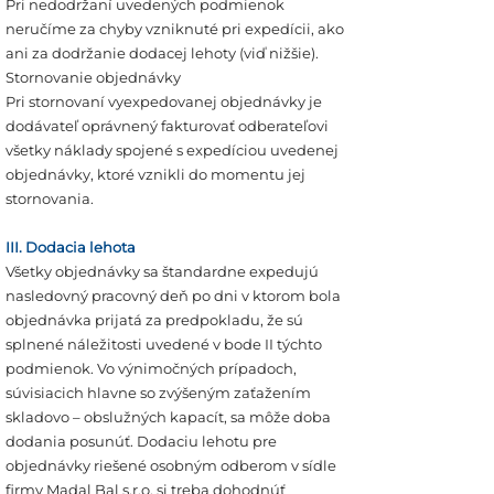
Pri nedodržaní uvedených podmienok
neručíme za chyby vzniknuté pri expedícii, ako
ani za dodržanie dodacej lehoty (viď nižšie).
Stornovanie objednávky
Pri stornovaní vyexpedovanej objednávky je
dodávateľ oprávnený fakturovať odberateľovi
všetky náklady spojené s expedíciou uvedenej
objednávky, ktoré vznikli do momentu jej
stornovania.
III. Dodacia lehota
Všetky objednávky sa štandardne expedujú
nasledovný pracovný deň po dni v ktorom bola
objednávka prijatá za predpokladu, že sú
splnené náležitosti uvedené v bode II týchto
podmienok. Vo výnimočných prípadoch,
súvisiacich hlavne so zvýšeným zaťažením
skladovo – obslužných kapacít, sa môže doba
dodania posunúť. Dodaciu lehotu pre
objednávky riešené osobným odberom v sídle
firmy Madal Bal s.r.o. si treba dohodnúť