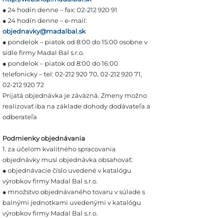
● 24 hodín denne – fax: 02-212 920 91
● 24 hodín denne – e-mail:
objednavky@madalbal.sk
● pondelok – piatok od 8:00 do 15:00 osobne v
sídle firmy Madal Bal s.r.o.
● pondelok – piatok od 8:00 do 16:00
telefonicky – tel: 02-212 920 70, 02-212 920 71,
02-212 920 72
Prijatá objednávka je záväzná. Zmeny možno
realizovať iba na základe dohody dodávateľa a
odberateľa
Podmienky objednávania
1. za účelom kvalitného spracovania
objednávky musí objednávka obsahovať:
● objednávacie číslo uvedené v katalógu
výrobkov firmy Madal Bal s.r.o.
● množstvo objednávaného tovaru v súlade s
balnými jednotkami uvedenými v katalógu
výrobkov firmy Madal Bal s.r.o.