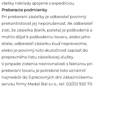
všetky náklady spojené s expedíciou.
Preberacie podmienky
Pri preberaní zásielky je odberateľ povinný
prekontrolovať jej neporušenosť. Ak odberateľ
zistí, že zásielka (balík, paleta) je poškodená a
mohlo dôjsť k poškodeniu tovaru, alebo jeho
strate, odberateľ zásielku buď neprevezme,
alebo je povinný túto skutočnosť zapísať do
prepravného listu zásielkovej služby.
V prípade zistenia nezrovnalosti s faktúrou pri
preberaní tovaru je potrebné toto oznámiť
najneskôr do 3 pracovných dní zákazníckemu
servisu firmy Madal Bal s.r.o., tel: 02/212 920 70
V. Platobné podmienky
● platba v hotovosti pri osobnom prevzatí
tovaru
● platba v hotovosti zásielkovej službe pri
prevzatí tovaru formou dobierky
● platba bankovým prevodom na faktúru so