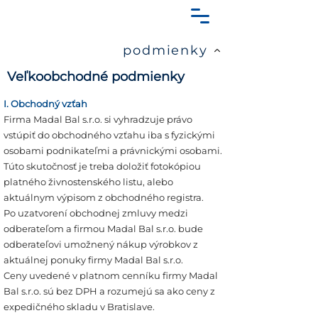
podmienky
Veľkoobchodné podmienky
I. Obchodný vzťah
Firma Madal Bal s.r.o. si vyhradzuje právo
vstúpiť do obchodného vzťahu iba s fyzickými
osobami podnikateľmi a právnickými osobami.
Túto skutočnosť je treba doložiť fotokópiou
platného živnostenského listu, alebo
aktuálnym výpisom z obchodného registra.
Po uzatvorení obchodnej zmluvy medzi
odberateľom a firmou Madal Bal s.r.o. bude
odberateľovi umožnený nákup výrobkov z
aktuálnej ponuky firmy Madal Bal s.r.o.
Ceny uvedené v platnom cenníku firmy Madal
Bal s.r.o. sú bez DPH a rozumejú sa ako ceny z
expedičného skladu v Bratislave.