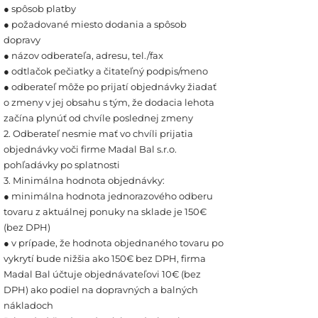
● spôsob platby
● požadované miesto dodania a spôsob
dopravy
● názov odberateľa, adresu, tel./fax
● odtlačok pečiatky a čitateľný podpis/meno
● odberateľ môže po prijatí objednávky žiadať
o zmeny v jej obsahu s tým, že dodacia lehota
začína plynúť od chvíle poslednej zmeny
2. Odberateľ nesmie mať vo chvíli prijatia
objednávky voči firme Madal Bal s.r.o.
pohľadávky po splatnosti
3. Minimálna hodnota objednávky:
● minimálna hodnota jednorazového odberu
tovaru z aktuálnej ponuky na sklade je 150€
(bez DPH)
● v prípade, že hodnota objednaného tovaru po
vykrytí bude nižšia ako 150€ bez DPH, firma
Madal Bal účtuje objednávateľovi 10€ (bez
DPH) ako podiel na dopravných a balných
nákladoch