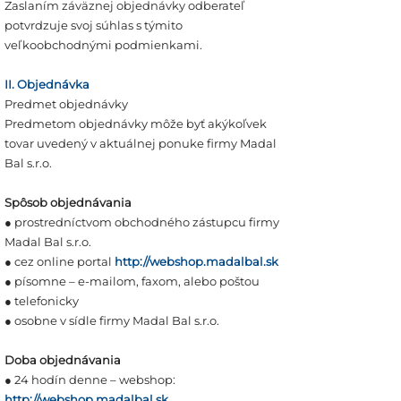
Zaslaním záväznej objednávky odberateľ
potvrdzuje svoj súhlas s týmito
veľkoobchodnými podmienkami.
II. Objednávka
Predmet objednávky
Predmetom objednávky môže byť akýkoľvek
tovar uvedený v aktuálnej ponuke firmy Madal
Bal s.r.o.
Spôsob objednávania
● prostredníctvom obchodného zástupcu firmy
Madal Bal s.r.o.
● cez online portal
http://webshop.madalbal.sk
● písomne – e-mailom, faxom, alebo poštou
● telefonicky
● osobne v sídle firmy Madal Bal s.r.o.
Doba objednávania
● 24 hodín denne – webshop:
http://webshop.madalbal.sk