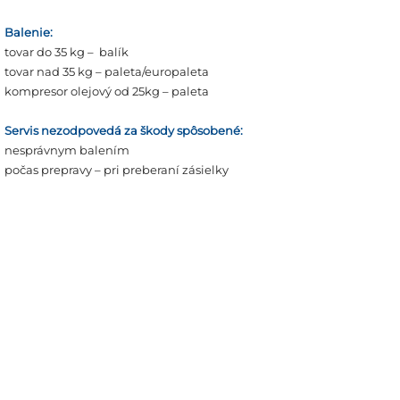
Balenie:
tovar do 35 kg – balík
tovar nad 35 kg – paleta/europaleta
kompresor olejový od 25kg – paleta
Servis nezodpovedá za škody spôsobené:
nesprávnym balením
počas prepravy – pri preberaní zásielky
odoslanej zo servisu naspäť je zákazník
povinný skontrolovať jej stav a v prípade
poškodenia spísať s kuriérom škodový zápis,
dôležité je na preberací protokol napísať
prebraté s výhradou
NÁRADIE | veľkoobchod
ZDRAVÁ VÝŽIVA
| veľkoobchod