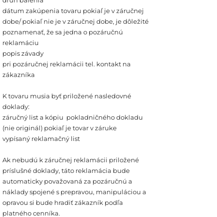
druh balenia
dátum zakúpenia tovaru pokiaľ je v záručnej
dobe/ pokiaľ nie je v záručnej dobe, je dôležité
poznamenať, že sa jedna o pozáručnú
reklamáciu
popis závady
pri pozáručnej reklamácii tel. kontakt na
zákazníka
K tovaru musia byť priložené nasledovné
doklady:
záručný list a kópiu pokladničného dokladu
(nie originál) pokiaľ je tovar v záruke
vypísaný reklamačný list
Ak nebudú k záručnej reklamácii priložené
príslušné doklady, táto reklamácia bude
automaticky považovaná za pozáručnú a
náklady spojené s prepravou, manipuláciou a
opravou si bude hradiť zákazník podľa
platného cenníka.