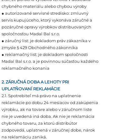
chybného materiálu alebo chybou výroby
● autorizované servisné stredisko: zmluvný
servis kupujúceho, ktorý vykonáva záručné a
pozáručné opravy výrobkov distribuovaných
spoločnosťou Madal Bal s.r.o.
● záručný list: je dokladom práv zákazníka v
zmysle § 429 Obchodného zákonníka
● reklamačný list: je dokladom spoločnosti
Madal Bal s.r.o. a je povinnou súčasťou každého
reklamačného konania
2. ZÁRUČNÁ DOBA A LEHOTY PRI
UPLATŇOVANÍ REKLAMÁCIE
2.1. Spotrebiteľ má právo na uplatnenie
reklamácie po dobu 24 mesiacov od zakúpenia
výrobku, ak na tovare alebo v záručnom liste
nie je uvedená iná doba. Ak nie je reklamácia
chybného tovaru, za ktorú distribútor
zodpovedá, uplatnená v záručnej dobe, nárok
na reklamáciu zaniká.