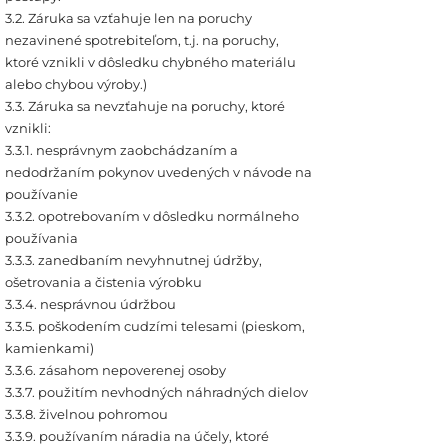
3.2. Záruka sa vzťahuje len na poruchy
nezavinené spotrebiteľom, t.j. na poruchy,
ktoré vznikli v dôsledku chybného materiálu
alebo chybou výroby.)
3.3. Záruka sa nevzťahuje na poruchy, ktoré
vznikli:
3.3.1. nesprávnym zaobchádzaním a
nedodržaním pokynov uvedených v návode na
používanie
3.3.2. opotrebovaním v dôsledku normálneho
používania
3.3.3. zanedbaním nevyhnutnej údržby,
ošetrovania a čistenia výrobku
3.3.4. nesprávnou údržbou
3.3.5. poškodením cudzími telesami (pieskom,
kamienkami)
3.3.6. zásahom nepoverenej osoby
3.3.7. použitím nevhodných náhradných dielov
3.3.8. živelnou pohromou
3.3.9. používaním náradia na účely, ktoré