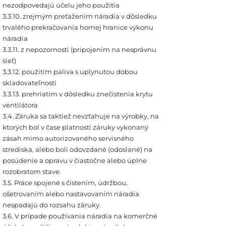
nezodpovedajú účelu jeho použitia
3.3.10. zrejmým preťažením náradia v dôsledku
trvalého prekračovania hornej hranice výkonu
náradia
3.3.11. z nepozornosti (pripojením na nesprávnu
sieť)
3.3.12. použitím paliva s uplynutou dobou
skladovateľnosti
3.3.13. prehriatím v dôsledku znečistenia krytu
ventilátora
3.4. Záruka sa taktiež nevzťahuje na výrobky, na
ktorých bol v čase platnosti záruky vykonaný
zásah mimo autorizovaného servisného
strediska, alebo boli odovzdané (odoslané) na
posúdenie a opravu v čiastočne alebo úplne
rozobratom stave.
3.5. Práce spojené s čistením, údržbou,
ošetrovaním alebo nastavovaním náradia
nespadajú do rozsahu záruky.
3.6. V prípade používania náradia na komerčné