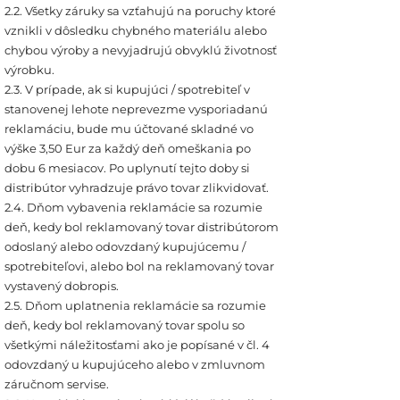
2.2. Všetky záruky sa vzťahujú na poruchy ktoré
vznikli v dôsledku chybného materiálu alebo
chybou výroby a nevyjadrujú obvyklú životnosť
výrobku.
2.3. V prípade, ak si kupujúci / spotrebiteľ v
stanovenej lehote neprevezme vysporiadanú
reklamáciu, bude mu účtované skladné vo
výške 3,50 Eur za každý deň omeškania po
dobu 6 mesiacov. Po uplynutí tejto doby si
distribútor vyhradzuje právo tovar zlikvidovať.
2.4. Dňom vybavenia reklamácie sa rozumie
deň, kedy bol reklamovaný tovar distribútorom
odoslaný alebo odovzdaný kupujúcemu /
spotrebiteľovi, alebo bol na reklamovaný tovar
vystavený dobropis.
2.5. Dňom uplatnenia reklamácie sa rozumie
deň, kedy bol reklamovaný tovar spolu so
všetkými náležitosťami ako je popísané v čl. 4
odovzdaný u kupujúceho alebo v zmluvnom
záručnom servise.