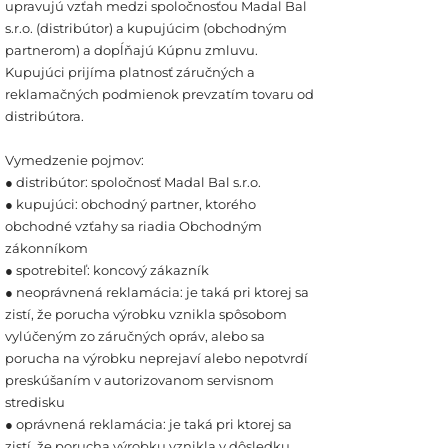
upravujú vzťah medzi spoločnosťou Madal Bal
s.r.o. (distribútor) a kupujúcim (obchodným
partnerom) a dopĺňajú Kúpnu zmluvu.
Kupujúci prijíma platnosť záručných a
reklamačných podmienok prevzatím tovaru od
distribútora.
Vymedzenie pojmov:
● distribútor: spoločnosť Madal Bal s.r.o.
● kupujúci: obchodný partner, ktorého
obchodné vzťahy sa riadia Obchodným
zákonníkom
● spotrebiteľ: koncový zákazník
● neoprávnená reklamácia: je taká pri ktorej sa
zistí, že porucha výrobku vznikla spôsobom
vylúčeným zo záručných opráv, alebo sa
porucha na výrobku neprejaví alebo nepotvrdí
preskúšaním v autorizovanom servisnom
stredisku
● oprávnená reklamácia: je taká pri ktorej sa
zistí, že porucha výrobku vznikla v dôsledku