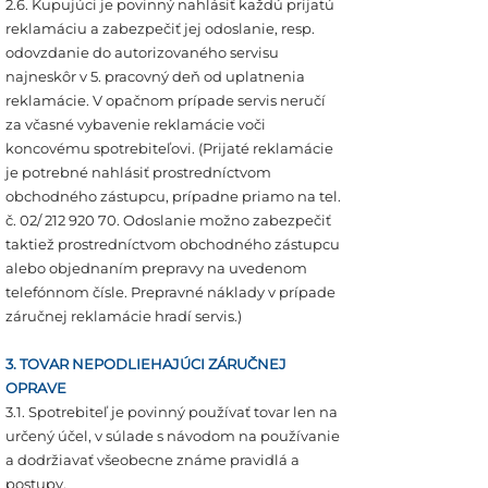
2.6. Kupujúci je povinný nahlásiť každú prijatú
reklamáciu a zabezpečiť jej odoslanie, resp.
odovzdanie do autorizovaného servisu
najneskôr v 5. pracovný deň od uplatnenia
reklamácie. V opačnom prípade servis neručí
za včasné vybavenie reklamácie voči
koncovému spotrebiteľovi. (Prijaté reklamácie
je potrebné nahlásiť prostredníctvom
obchodného zástupcu, prípadne priamo na tel.
č. 02/ 212 920 70. Odoslanie možno zabezpečiť
taktiež prostredníctvom obchodného zástupcu
alebo objednaním prepravy na uvedenom
telefónnom čísle. Prepravné náklady v prípade
záručnej reklamácie hradí servis.)
3. TOVAR NEPODLIEHAJÚCI ZÁRUČNEJ
OPRAVE
3.1. Spotrebiteľ je povinný používať tovar len na
určený účel, v súlade s návodom na používanie
a dodržiavať všeobecne známe pravidlá a
postupy.