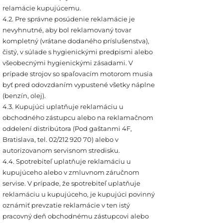
relamácie kupujúcemu.
4.2. Pre správne posúdenie reklamácie je
nevyhnutné, aby bol reklamovaný tovar
kompletný (vrátane dodaného príslušenstva),
čistý, v súlade s hygienickými predpismi alebo
všeobecnými hygienickými zásadami. V
prípade strojov so spaľovacím motorom musia
byť pred odovzdaním vypustené všetky náplne
(benzín, olej).
4.3. Kupujúci uplatňuje reklamáciu u
obchodného zástupcu alebo na reklamačnom
oddelení distribútora (Pod gaštanmi 4F,
Bratislava, tel. 02/212 920 70) alebo v
autorizovanom servisnom stredisku.
4.4. Spotrebiteľ uplatňuje reklamáciu u
kupujúceho alebo v zmluvnom záručnom
servise. V prípade, že spotrebiteľ uplatňuje
reklamáciu u kupujúceho, je kupujúci povinný
oznámiť prevzatie reklamácie v ten istý
pracovný deň obchodnému zástupcovi alebo