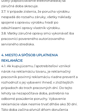
účely (zapožičiavanie elektronáradia) sa
záručná doba skracuje.
3.7. V prípade zistenia, že porucha výrobku
nespadá do rozsahu záruky, všetky náklady
spojené s opravou výrobku hradí po
odsúhlasení opravy vlastník výrobku.
3.8. Všetky záručné opravy smú vykonávať iba
pracovníci povereného autorizovaného
servisného strediska.
4. MIESTO A SPÔSOB UPLATNENIA
REKLAMÁCIE
4.1. Ak kupujúcemu / spotrebiteľovi vznikol
nárok na reklamáciu tovaru, je reklamačný
pracovník povinný reklamáciu riadne preveriť a
rozhodnúť o jej vybavení ihneď, v zložitejších
prípadoch do troch pracovných dní. Do tejto
lehoty sa nezapočítava doba, potrebná na
odborné posúdenie poruchy. Vybavenie
reklamácie však nesmie trvať dlhšie ako 30 dní.
Táto doba začína plynúť dňom doručenia