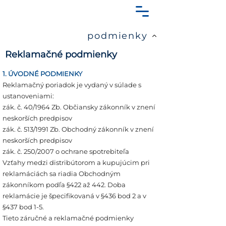
podmienky
Reklamačné podmienky
1. ÚVODNÉ PODMIENKY
Reklamačný poriadok je vydaný v súlade s
ustanoveniami:
zák. č. 40/1964 Zb. Občiansky zákonník v znení
neskorších predpisov
zák. č. 513/1991 Zb. Obchodný zákonník v znení
neskorších predpisov
zák. č. 250/2007 o ochrane spotrebiteľa
Vzťahy medzi distribútorom a kupujúcim pri
reklamáciách sa riadia Obchodným
zákonníkom podľa §422 až 442. Doba
reklamácie je špecifikovaná v §436 bod 2 a v
§437 bod 1-5.
Tieto záručné a reklamačné podmienky