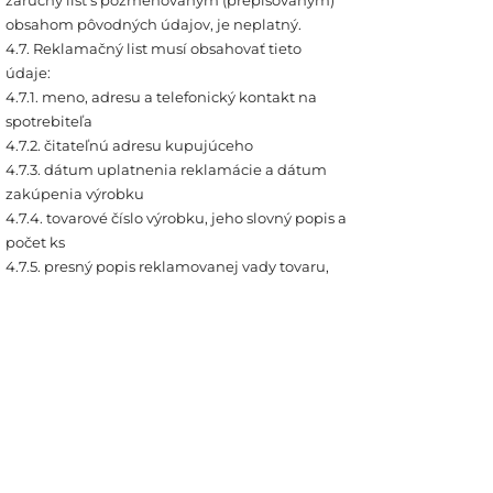
záručný list s pozmeňovaným (prepisovaným)
obsahom pôvodných údajov, je neplatný.
4.7. Reklamačný list musí obsahovať tieto
údaje:
4.7.1. meno, adresu a telefonický kontakt na
spotrebiteľa
4.7.2. čitateľnú adresu kupujúceho
4.7.3. dátum uplatnenia reklamácie a dátum
zakúpenia výrobku
4.7.4. tovarové číslo výrobku, jeho slovný popis a
počet ks
4.7.5. presný popis reklamovanej vady tovaru,
prípadne ako došlo k vade tovaru
4.7.6. podpis spotrebiteľa potvrdzujúci jeho
súhlas s uvedenými údajmi
4.7.7. Neúplne vyplnený reklamačný list je
neplatný.
4.8. Ak nebudú pri uplatnení reklamácie
predložené všetky náležitosti výrobok nebude
akceptovaný ako reklamácia a bude zaslaný
späť ku kupujúcemu na náklady kupujúceho.