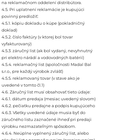
na reklamačnom oddelení distribútora.
4.5. Pri uplatnení reklamácie je kupujúci
povinný predložiť:
4.5.1. kópiu dokladu o kúpe (pokladničný
doklad)
4.5.2. číslo faktúry (v ktorej bol tovar
vyfakturovaný)
4.5.3. záručný list (ak bol vydaný, nevyhnutný
pri elektro nárádí a vodovodných batérií)
4.5.4. reklamačný list (spoločnosti Madal Bal
s.r.o., pre každý výrobok zvlášť)
4.5.5. reklamovaný tovar (v stave ako je
uvedené v tomto čl.1)
4.6. Záručný list musí obsahovať tieto údaje:
4.6.1. dátum predaja (mesiac uvedený slovom)
4.6.2. pečiatku predajne a podpis kupujúceho
4.6.3. Všetky uvedené údaje musia byť do
záručného listu zaznačené ihneď pri predaji
výrobku nezmazateľným spôsobom.
4.6.4. Neúplne vyplnený záručný list, alebo